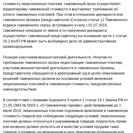
стоимость лицензионные платежи, таможенный орган осуществляет
корректировку таможенной стоимости и выставляет требование об
уплате таможенных платежей. При этом в отношении декларанта или
таможенного брокера (представителя) (Согласно статье 12 Таможенного
кодекса таможенного союза, вступившего в силу с 01.07.2010,
таможенные операции от имени и по поручению декларанта
осуществляет таможенный представитель) на основании части 2 статьи
16.2 КоАП РФ может быть возбуждено дело об административном
правонарушении.
Позиция участников внешнеторговой деятельности. Уплатив по
требованию таможенного органа недостающие таможенные платежи,
участники внешнеторговой деятельности и таможенные брокеры
(представители) обращаются в арбитражный суд в целях обжалования
решений таможенных органов на основании условий включения
лицензионных платежей в таможенную стоимость, предусмотренных
законодательством.
В соответствии с нормами подпункта 3 пункта 1 статьи 19.1 Закона РФ от
21.05.1993 № 5003-1 «О таможенном тарифе», действовавшими до 1
июля 2010, лицензионные платежи подлежали включению в таможенную
стоимость товаров при соблюдении следующих условий: лицензионные
платежи должны относиться к оцениваемым товарам; покупатель прямо
или косвенно должен уплатить их в качестве условия продажи таких
товаров, в размере, не включенном в цену, фактически уплаченную или