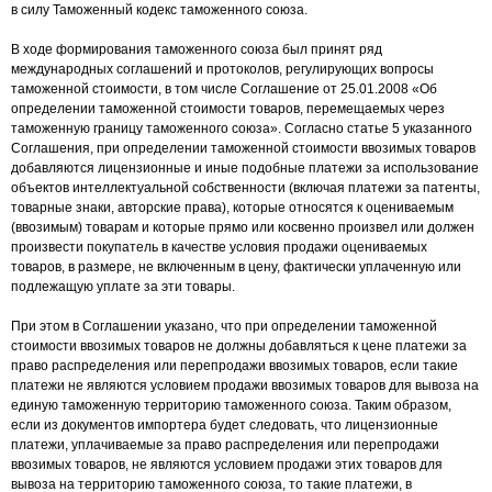
в силу Таможенный кодекс таможенного союза.
В ходе формирования таможенного союза был принят ряд
международных соглашений и протоколов, регулирующих вопросы
таможенной стоимости, в том числе Соглашение от 25.01.2008 «Об
определении таможенной стоимости товаров, перемещаемых через
таможенную границу таможенного союза». Согласно статье 5 указанного
Соглашения, при определении таможенной стоимости ввозимых товаров
добавляются лицензионные и иные подобные платежи за использование
объектов интеллектуальной собственности (включая платежи за патенты,
товарные знаки, авторские права), которые относятся к оцениваемым
(ввозимым) товарам и которые прямо или косвенно произвел или должен
произвести покупатель в качестве условия продажи оцениваемых
товаров, в размере, не включенным в цену, фактически уплаченную или
подлежащую уплате за эти товары.
При этом в Соглашении указано, что при определении таможенной
стоимости ввозимых товаров не должны добавляться к цене платежи за
право распределения или перепродажи ввозимых товаров, если такие
платежи не являются условием продажи ввозимых товаров для вывоза на
единую таможенную территорию таможенного союза. Таким образом,
если из документов импортера будет следовать, что лицензионные
платежи, уплачиваемые за право распределения или перепродажи
ввозимых товаров, не являются условием продажи этих товаров для
вывоза на территорию таможенного союза, то такие платежи, в