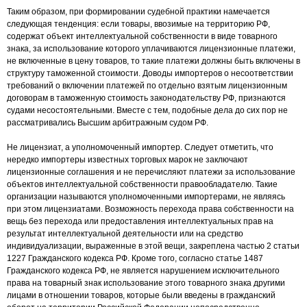
Таким образом, при формировании судебной практики намечается
следующая тенденция: если товары, ввозимые на территорию РФ,
содержат объект интеллектуальной собственности в виде товарного
знака, за использование которого уплачиваются лицензионные платежи,
не включенные в цену товаров, то такие платежи должны быть включены в
структуру таможенной стоимости. Доводы импортеров о несоответствии
требований о включении платежей по отдельно взятым лицензионным
договорам в таможенную стоимость законодательству РФ, признаются
судами несостоятельными. Вместе с тем, подобные дела до сих пор не
рассматривались Высшим арбитражным судом РФ.
Не лицензиат, а уполномоченный импортер. Следует отметить, что
нередко импортеры известных торговых марок не заключают
лицензионные соглашения и не перечисляют платежи за использование
объектов интеллектуальной собственности правообладателю. Такие
организации называются уполномоченными импортерами, не являясь
при этом лицензиатами. Возможность перехода права собственности на
вещь без перехода или предоставления интеллектуальных прав на
результат интеллектуальной деятельности или на средство
индивидуализации, выраженные в этой вещи, закреплена частью 2 статьи
1227 Гражданского кодекса РФ. Кроме того, согласно статье 1487
Гражданского кодекса РФ, не является нарушением исключительного
права на товарный знак использование этого товарного знака другими
лицами в отношении товаров, которые были введены в гражданский