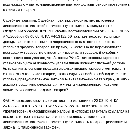
подлежащую уплате; лицензионные платежи должны относиться только к
ввозимым товарам.
Судебная практика. Судебная практика относительно включения
лицензионных платежей в таможенную стоимость складывается
следующим образом. ФАС МО своими постановлениями от 20.04.09 № КА-
А40/2009, от 05.05.09 № КА-А40/3422-09 признал несостоятельными
доводы заявителя о том, что лицензионные платежи не являются
условием продажи товаров, ни прямо, ни косвенно не перечисляются
поставщику товаров, не относятся к ввозимым товарам. В судебных
постановлениях указано, что Законом РФ «О таможенном тарифе» не
установлено, что обязанность уплаты лицензионных платежей должна
быть одним из условий продажи в рамках внешнеторгового контракта. В
связи с этим возникает вопрос, в каких случаях вообще соблюдается это
условие, предусмотренное Законом РФ «О таможенном тарифе», из каких
документов должно следовать, что уплата лицензионных платежей
является условием продажи товаров?
ФАС Московского округа своими постановлениями от 23.03.10 № КА-
А41/2243-10 и от 26.03.10 № КА-А41/2366-10 также оставил без
удовлетворения кассационные жалобы, в которых заявитель ссылался на
несоответствие выводов судов о правомерности включения
лицензионных платежей в таможенную стоимость товаров требованиям
Закона «О таможенном тарифе».