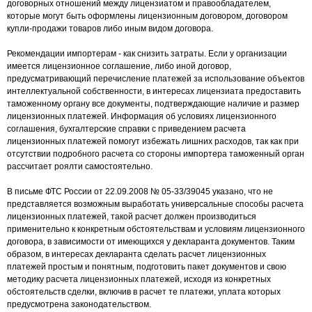
договорных отношений между лицензиатом и правообладателем,
которые могут быть оформлены лицензионным договором, договором
купли-продажи товаров либо иным видом договора.
Рекомендации импортерам - как снизить затраты. Если у организации
имеется лицензионное соглашение, либо иной договор,
предусматривающий перечисление платежей за использование объектов
интеллектуальной собственности, в интересах лицензиата предоставить
таможенному органу все документы, подтверждающие наличие и размер
лицензионных платежей. Информация об условиях лицензионного
соглашения, бухгалтерские справки с приведением расчета
лицензионных платежей помогут избежать лишних расходов, так как при
отсутствии подробного расчета со стороны импортера таможенный орган
рассчитает роялти самостоятельно.
В письме ФТС России от 22.09.2008 № 05-33/39045 указано, что не
представляется возможным выработать универсальные способы расчета
лицензионных платежей, такой расчет должен производиться
применительно к конкретным обстоятельствам и условиям лицензионного
договора, в зависимости от имеющихся у декларанта документов. Таким
образом, в интересах декларанта сделать расчет лицензионных
платежей простым и понятным, подготовить пакет документов и свою
методику расчета лицензионных платежей, исходя из конкретных
обстоятельств сделки, включив в расчет те платежи, уплата которых
предусмотрена законодательством.