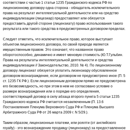
соответствии с частью 1 статьи 1235 Гражданского кодекса РФ по
лицензионному договору одна сторона - обладатель исключительного
права на результат интеллектуальной деятельности или на средство
индивидуализации (лицезиар) предоставляет или обязуется
предоставить другой стороне (лицензиату) право использования такого
результата или такого средства в предусмотренных договором пределах.
Следует отметить, что исключительное право, которое выступает
объектом лицензионного договора, по своей природе является
имущественным правом. Это означает, что названное право
оборотоспособно, динамично и имеет меновую стоимость (Ю.Т.Гульбин.
Права на результаты интеллектуальной деятельности и средства
индивидуализации // Законодательство, 2010. № 4). По лицензионному
договору лицензиат обязуется уплатить лизензиару обусловленное
договором вознаграждение, если договором не предусмотрено иное (П. 5
ст. 1235 ГК РФ.). Если лицензионным договором прямо не предусмотрена
его безвозмездность, но при этом в нем не согласовано условие о
размере вознаграждения или о порядке его определения,
соответствующий договор в силу абзаца второго пункта 5 статьи 1235
Гражданского кодекса РФ считается незаключенным (П. 13.6
Постановления Пленума Верховного Суда РФ и Пленума Высшего
Арбитражного Суда РФ от 26 марта 2009 г. N 5/29.).
Таким образом, лицензионные платежи, или роялти (от английского
royalty) - это вознаграждение продавцу (лицензиару) за предоставленное