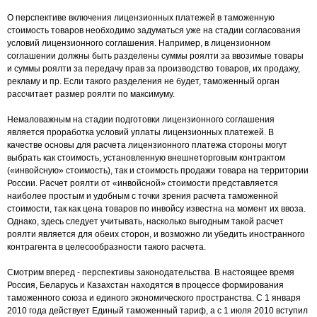
О перспективе включения лицензионных платежей в таможенную
стоимость товаров необходимо задуматься уже на стадии согласования
условий лицензионного соглашения. Например, в лицензионном
соглашении должны быть разделены суммы роялти за ввозимые товары
и суммы роялти за передачу прав за производство товаров, их продажу,
рекламу и пр. Если такого разделения не будет, таможенный орган
рассчитает размер роялти по максимуму.
Немаловажным на стадии подготовки лицензионного соглашения
является проработка условий уплаты лицензионных платежей. В
качестве основы для расчета лицензионного платежа стороны могут
выбрать как стоимость, установленную внешнеторговым контрактом
(«инвойсную» стоимость), так и стоимость продажи товара на территории
России. Расчет роялти от «инвойсной» стоимости представляется
наиболее простым и удобным с точки зрения расчета таможенной
стоимости, так как цена товаров по инвойсу известна на момент их ввоза.
Однако, здесь следует учитывать, насколько выгодным такой расчет
роялти является для обеих сторон, и возможно ли убедить иностранного
контрагента в целесообразности такого расчета.
Смотрим вперед - перспективы законодательства. В настоящее время
Россия, Беларусь и Казахстан находятся в процессе формирования
таможенного союза и единого экономического пространства. С 1 января
2010 года действует Единый таможенный тариф, а с 1 июля 2010 вступил